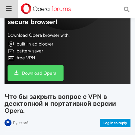
Do more on the web, with a fast and
secure browser!
Download Opera browser with:
built-in ad blocker
battery saver
free VPN
Download Opera
Что бы закрыть вопрос с VPN в
десктопной и портативной версии
Opera.
Русский
Log in to reply