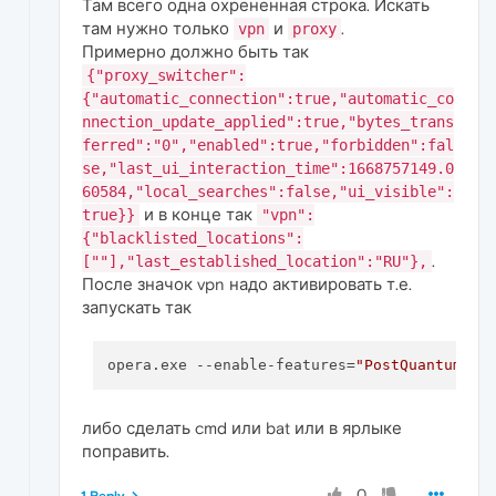
Там всего одна охрененная строка. Искать
там нужно только
и
.
vpn
proxy
Примерно должно быть так
{"proxy_switcher":
{"automatic_connection":true,"automatic_co
nnection_update_applied":true,"bytes_trans
ferred":"0","enabled":true,"forbidden":fal
se,"last_ui_interaction_time":1668757149.0
60584,"local_searches":false,"ui_visible":
и в конце так
true}}
"vpn":
{"blacklisted_locations":
.
[""],"last_established_location":"RU"},
После значок vpn надо активировать т.е.
запускать так
opera.exe --enable-features=
"PostQuantumCEC
либо сделать cmd или bat или в ярлыке
поправить.
0