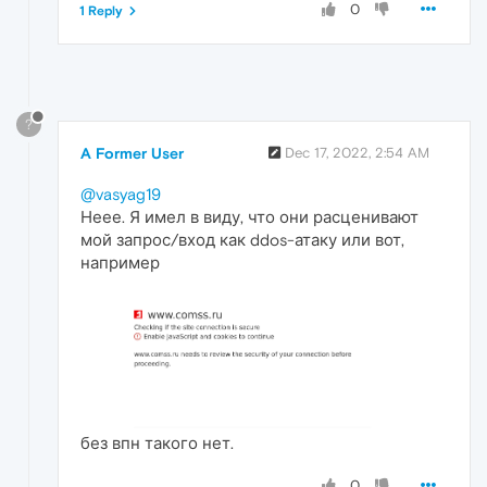
0
1 Reply
?
A Former User
Dec 17, 2022, 2:54 AM
@vasyag19
Неее. Я имел в виду, что они расценивают
мой запрос/вход как ddos-атаку или вот,
например
без впн такого нет.
0