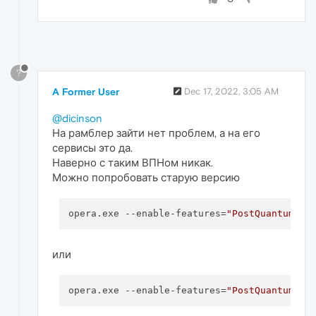
?
A Former User
Dec 17, 2022, 3:05 AM
@dicinson
На рамблер зайти нет проблем, а на его
сервисы это да.
Наверно с таким ВПНом никак.
Можно попробовать старую версию
opera.exe --enable-features=
"PostQuantumCEC
или
opera.exe --enable-features=
"PostQuantumCEC