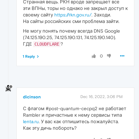
Странная вещь. РКН вроде запрещает все
эти ВПНы, торы но однако не закрыл доступ к
своему сайту
https://rkn.gov.ru/
. Заходи.
На сайты российских сми проблема зайти.
Не могу понять почему всегда DNS Google
(74.125.190.25, 74.125.190.131, 74.125.190.140).
ГДЕ
?
CLOUDFLARE
0
1 Reply
dicinson
Dec 16, 2022, 3:06 PM
С флагом #post-quantum-cecpq2 не работает
Rambler и причастные к нему сервисы типа
lenta.ru
. У вас как отпишитесь пожалуйста.
Как эту дичь побороть?