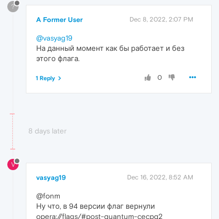
?
A Former User
Dec 8, 2022, 2:07 PM
@vasyag19
На данный момент как бы работает и без
этого флага.
0
1 Reply
8 days later
V
vasyag19
Dec 16, 2022, 8:52 AM
@fonm
Ну что, в 94 версии флаг вернули
opera://flags/#post-quantum-cecpq2