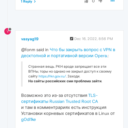
0
1 Reply
V
vasyag19
Dec 16, 2022, 8:56 PM
@fonm said in
Что бы закрыть вопрос с VPN в
десктопной и портативной версии Opera.
:
Странная вещь. РКН вроде запрещает все эти
ВПНы, торы но однако не закрыл доступ к своему
сайту
https://rkn.gov.ru/
. Заходи.
На сайты российских сми проблема зайти
.
Возможно это из-за отсутствия
TLS-
сертификаты Russian Trusted Root CA
и там в комментрариях есть инструкция
Установки корневых сертификатов в Linux от
g0dl1ke