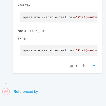
или так
opera.exe --enable-features=
"PostQuantumCEC
где X - 1.1, 1.2, 1.3.
типа
opera.exe --enable-features=
"PostQuantumCEC
0
Referenced by