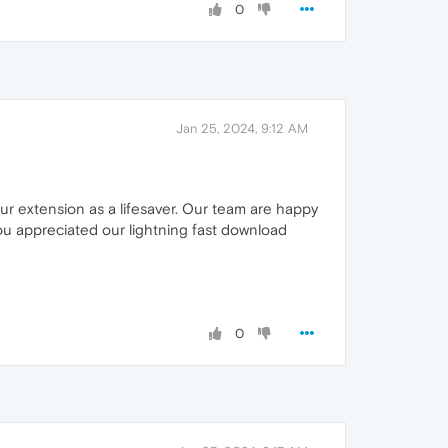
0
Jan 25, 2024, 9:12 AM
r extension as a lifesaver. Our team are happy
you appreciated our lightning fast download
0