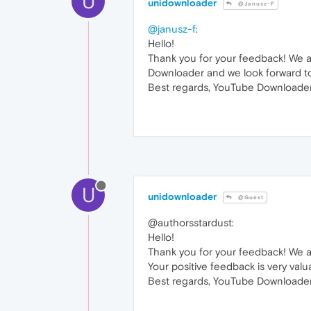
U
unidownloader
@Janusz-F
@janusz-f
:
Hello!
Thank you for your feedback! We a
Downloader and we look forward t
Best regards, YouTube Downloader
U
unidownloader
@Guest
@authorsstardust:
Hello!
Thank you for your feedback! We 
Your positive feedback is very valua
Best regards, YouTube Downloader