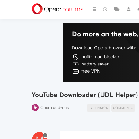
Do more on the web, 
Download Opera browser with:
built-in ad blocker
battery saver
free VPN
YouTube Downloader (UDL Helper)
Opera add-ons
EXTENSION
COMMENTS