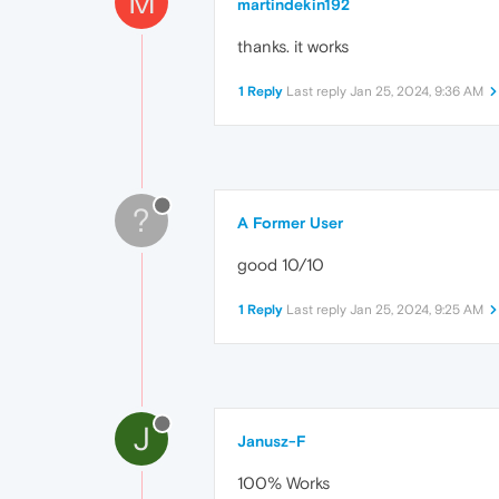
M
martindekin192
thanks. it works
1 Reply
Last reply
Jan 25, 2024, 9:36 AM
?
A Former User
good 10/10
1 Reply
Last reply
Jan 25, 2024, 9:25 AM
J
Janusz-F
100% Works