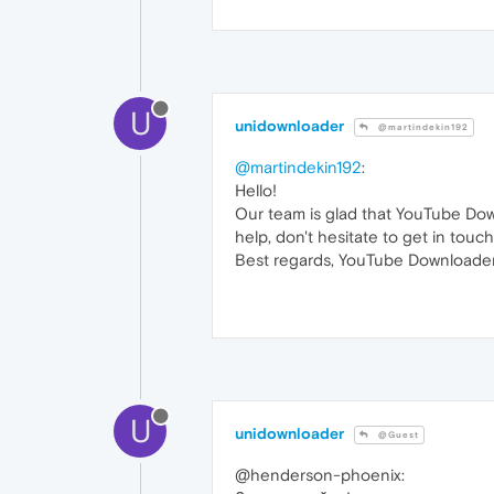
U
unidownloader
@martindekin192
@martindekin192
:
Hello!
Our team is glad that YouTube Down
help, don't hesitate to get in touc
Best regards, YouTube Downloader
U
unidownloader
@Guest
@henderson-phoenix: