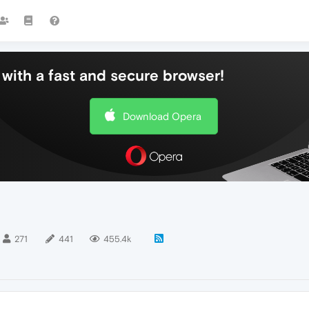
with a fast and secure browser!
Download Opera
271
441
455.4k