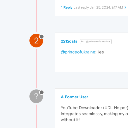
1 Reply
Last reply
Jan 25, 2024, 9:17 AM
2
2212cats
@princeofukraine
@princeofukraine
: lies
?
A Former User
YouTube Downloader (UDL Helper) is
integrates seamlessly, making my 
without it!