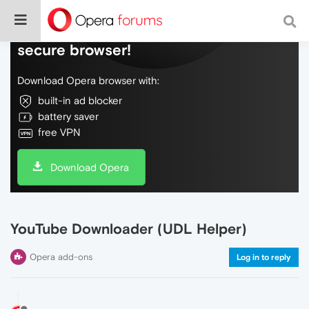
Do more on the web, with a fast and
secure browser!
Download Opera browser with:
built-in ad blocker
battery saver
free VPN
Download Opera
YouTube Downloader (UDL Helper)
Opera add-ons
Log in to reply