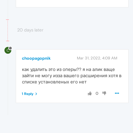
20 days later
C
choopagopnik
Mar 31, 2022, 4:09 AM
как удалить это из оперы?? я на алик ваще
зайти не могу изза вашего расширения хотя в
списке установленых его нет
0
1 Reply