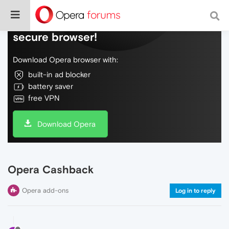
Do more on the web, with a fast and
secure browser!
Download Opera browser with:
built-in ad blocker
battery saver
free VPN
Download Opera
Opera Cashback
Opera add-ons
Log in to reply