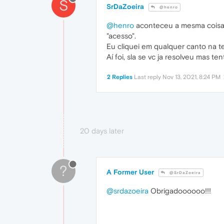
S
SrDaZoeira
@henro
@henro
aconteceu a mesma coisa c
"acesso".
Eu cliquei em qualquer canto na te
Aí foi, sla se vc ja resolveu mas ten
2 Replies
Last reply
Nov 13, 2021, 8:24 PM
20 days later
?
A Former User
@SrDaZoeira
@srdazoeira
Obrigadoooooo!!!