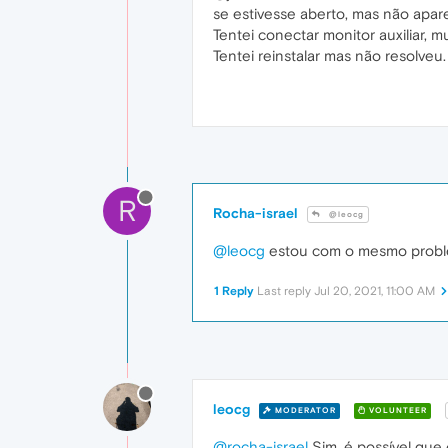
se estivesse aberto, mas não apar
Tentei conectar monitor auxiliar,
Tentei reinstalar mas não resolveu.
R
Rocha-israel
@leocg
@leocg
estou com o mesmo problem
1 Reply
Last reply
Jul 20, 2021, 11:00 AM
leocg
MODERATOR
VOLUNTEER
@rocha-israel
Sim, é possível que