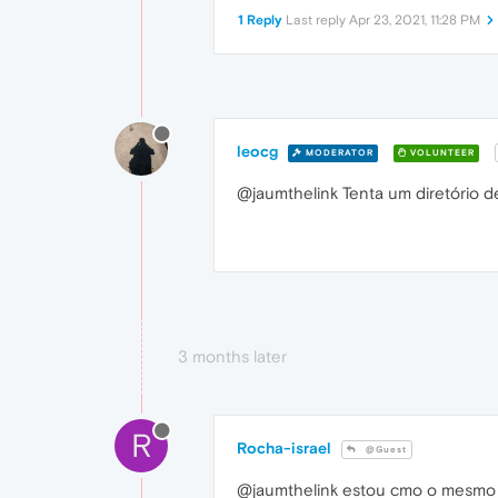
1 Reply
Last reply
Apr 23, 2021, 11:28 PM
leocg
MODERATOR
VOLUNTEER
@jaumthelink Tenta um diretório de
3 months later
R
Rocha-israel
@Guest
@jaumthelink estou cmo o mesmo p