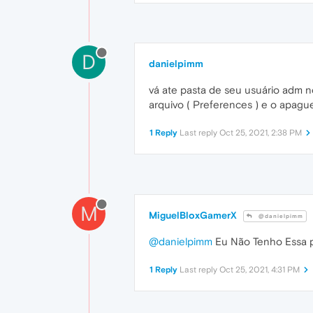
D
danielpimm
vá ate pasta de seu usuário adm n
arquivo ( Preferences ) e o apagu
1 Reply
Last reply
Oct 25, 2021, 2:38 PM
M
MiguelBloxGamerX
@danielpimm
@danielpimm
Eu Não Tenho Essa 
1 Reply
Last reply
Oct 25, 2021, 4:31 PM