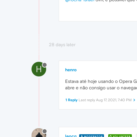
28 days later
H
henro
Estava até hoje usando o Opera GX
abre e não consigo usar o navega
1 Reply
Last reply
Aug 17, 2021, 7:40 PM
leocg
MODERATOR
VOLUNTEER