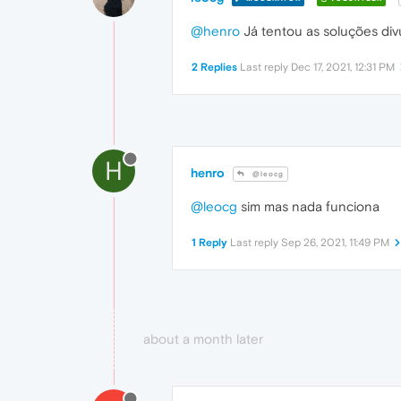
@henro
Já tentou as soluções divu
2 Replies
Last reply
Dec 17, 2021, 12:31 PM
H
henro
@leocg
@leocg
sim mas nada funciona
1 Reply
Last reply
Sep 26, 2021, 11:49 PM
about a month later