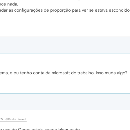
ece nada.
 mudar as configurações de proporção para ver se estava escondid
a, e eu tenho conta da microsoft do trabalho, Isso muda algo?
@Rocha-israel
 o uso do Opera esteja sendo bloqueado.