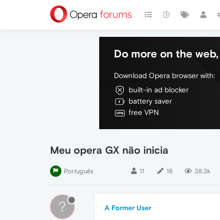
Do more on the web, 
Download Opera browser with:
built-in ad blocker
battery saver
free VPN
Meu opera GX não inicia
Português
11
18
38.3k
?
A Former User