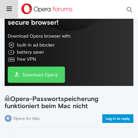
Do more on the web, with a fast and
secure browser!
Download Opera browser with:
built-in ad blocker
battery saver
free VPN
Download Opera
Opera-Passwortspeicherung
funktioniert beim Mac nicht
Opera for Mac
Log in to reply