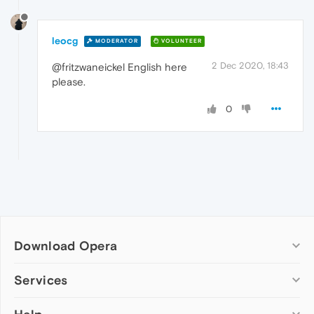
leocg
MODERATOR
VOLUNTEER
2 Dec 2020, 18:43
@fritzwaneickel English here
please.
0
Download Opera
Computer browsers
Services
Opera for Windows
Add-ons