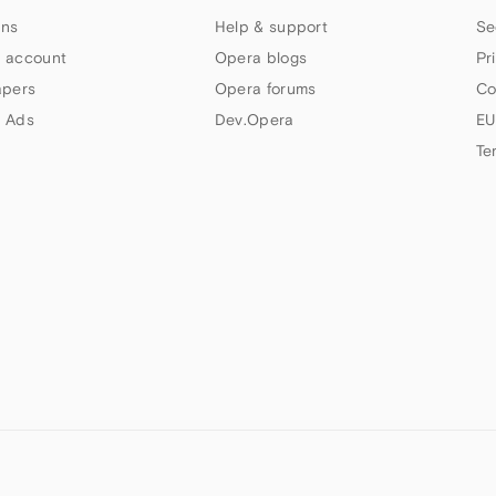
ns
Help & support
Se
 account
Opera blogs
Pr
apers
Opera forums
Co
 Ads
Dev.Opera
EU
Te