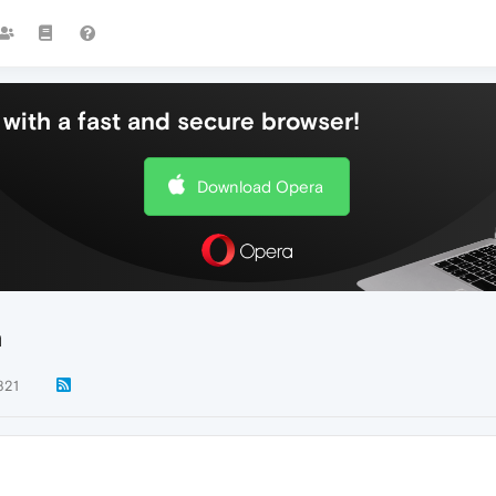
with a fast and secure browser!
Download Opera
а
821