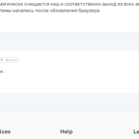
матически очищается кэш и соответственно выход из всех а
лемы начались после обновления браузера.
@Guest
e.
ices
Help
L