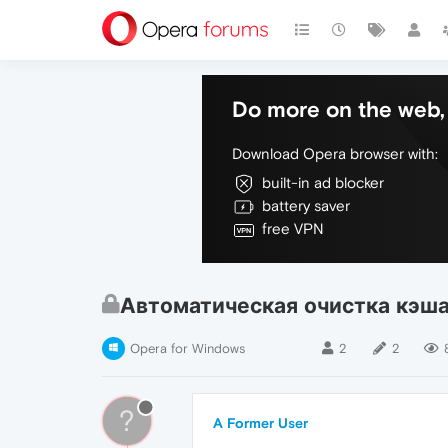
Do more on the web, 
Download Opera browser with:
built-in ad blocker
battery saver
free VPN
Автоматическая очистка кэш
Opera for Windows
2
2
?
A Former User