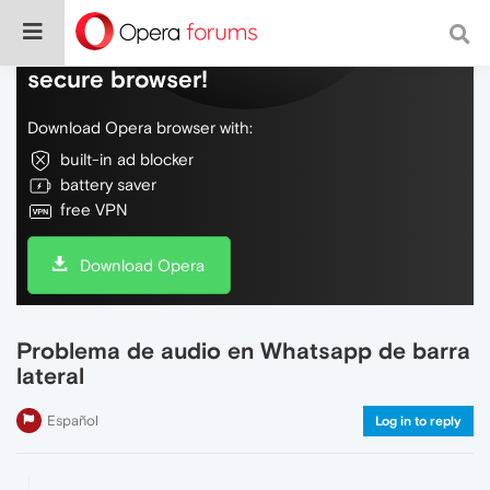
Do more on the web, with a fast and
secure browser!
Download Opera browser with:
built-in ad blocker
battery saver
free VPN
Download Opera
Problema de audio en Whatsapp de barra
lateral
Español
Log in to reply