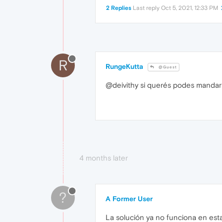
2 Replies
Last reply
Oct 5, 2021, 12:33 PM
R
RungeKutta
@Guest
@deivithy si querés podes mandar 
4 months later
?
A Former User
La solución ya no funciona en est