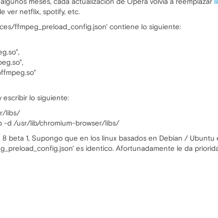
gunos meses, cada actualización de Opera volvía a reemplazar
l
ver netflix, spotify, etc.
rces/ffmpeg_preload_config.json' contiene lo siguiente:
eg.so",
eg.so",
bffmpeg.so"
 escribir lo siguiente:
/libs/
p -d /usr/lib/chromium-browser/libs/
8 beta 1, Supongo que en los linux basados en Debian / Ubuntu e
g_preload_config.json' es identico. Afortunadamente le da priori