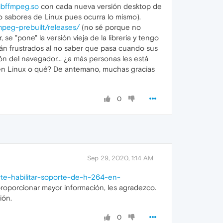
libffmpeg.so
con cada nueva versión desktop de
o sabores de Linux pues ocurra lo mismo).
fmpeg-prebuilt/releases/
(no sé porque no
se "pone" la versión vieja de la libreria y tengo
irán frustrados al no saber que pasa cuando sus
ón del navegador... ¿a más personas les está
 en Linux o qué? De antemano, muchas gracias
0
Sep 29, 2020, 1:14 AM
rte-habilitar-soporte-de-h-264-en-
roporcionar mayor información, les agradezco.
ión.
0