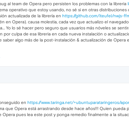
bug al team de Opera pero persisten los problemas con la libreria
ema operativo que estoy usando, no sé si en otras distribuciones 
ón actualizada de la librería en
https://github.com/iteufel/nwjs-f
ién en Opera). causa molestia, cada vez que actualizo el navegador, 
va... Yo lo sé hacer pero seguro que usuarios más nóveles se sent
por culpa de esa libreria en cada nueva instalación o actualizaci
 saber algo más de la post-instalación & actualización de Opera
 conseguido en
https://www.taringa.net/+ubuntuparataringeros/apo
ema que Opera está arrastrando desde hace años!!! Quien pueda p
 Opera pues lea este post y ponga remedio finalmente a la situac