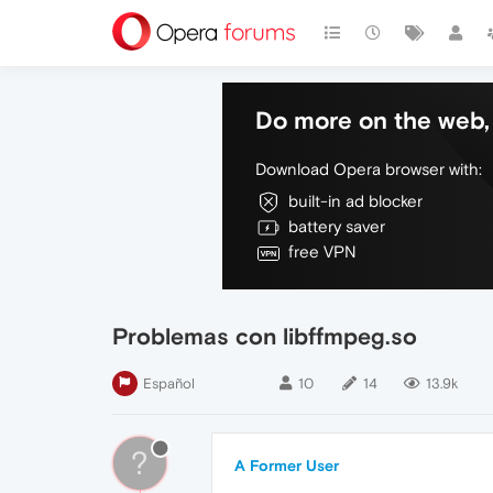
Do more on the web, 
Download Opera browser with:
built-in ad blocker
battery saver
free VPN
Problemas con libffmpeg.so
Español
10
14
13.9k
?
A Former User