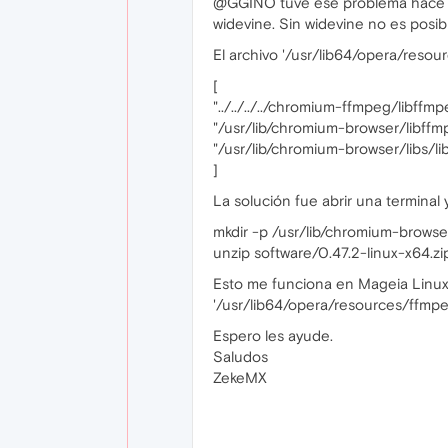
@GGINO tuve ese problema hace al
widevine. Sin widevine no es posible 
El archivo '/usr/lib64/opera/resou
[
"../../../../chromium-ffmpeg/libffmp
"/usr/lib/chromium-browser/libffmp
"/usr/lib/chromium-browser/libs/li
]
La solución fue abrir una terminal y
mkdir -p /usr/lib/chromium-browser
unzip software/0.47.2-linux-x64.zi
Esto me funciona en Mageia Linux 
'/usr/lib64/opera/resources/ffmpe
Espero les ayude.
Saludos
ZekeMX