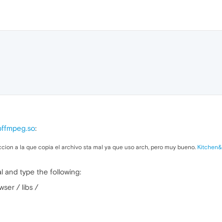
bffmpeg.so
:
ccion a la que copia el archivo sta mal ya que uso arch, pero muy bueno.
Kitchen
l and type the following:
ser / libs /