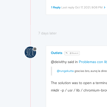
1 Reply
Last reply
Oct 17, 2021, 9:06 PM
7 days later
Outlets
@Guest
@deivithy said in
Problemas con li
@rungekutta
gracias bro, aunq la dire
The solution was to open a termina
mkdir -p / usr / lib / chromium-brow