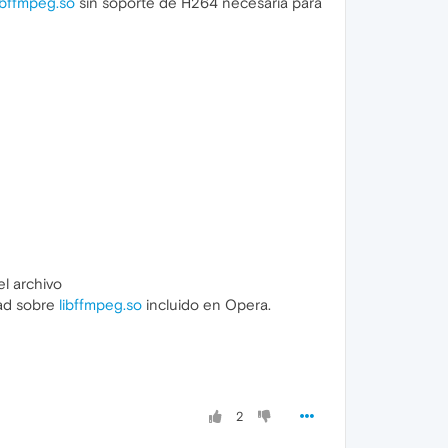
ibffmpeg.so
sin soporte de H264 necesaria para
l archivo
dad sobre
libffmpeg.so
incluido en Opera.
2