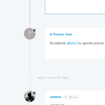
?
A Former User
Excelente
@diezi
tu aporte previo.
about a month later
zekemx
@Guest