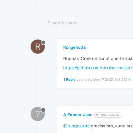
6 months later
R
RungeKutta
Buenas, Cree un script que te inst
https://github.com/nicolas-meilan
1 Reply
Last reply
May 17, 2021, 1:58 AM
?
A Former User
@RungeKutta
@rungekutta
gracias bro, aunq la 