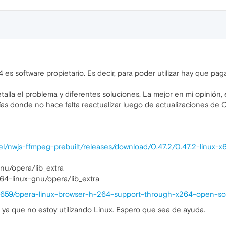
es software propietario. Es decir, para poder utilizar hay que pag
alla el problema y diferentes soluciones. La mejor en mi opinión, e
ías donde no hace falta reactualizar luego de actualizaciones de O
fel/nwjs-ffmpeg-prebuilt/releases/download/0.47.2/0.47.2-linux-x6
gnu/opera/lib_extra
_64-linux-gnu/opera/lib_extra
34659/opera-linux-browser-h-264-support-through-x264-open-s
ya que no estoy utilizando Linux. Espero que sea de ayuda.