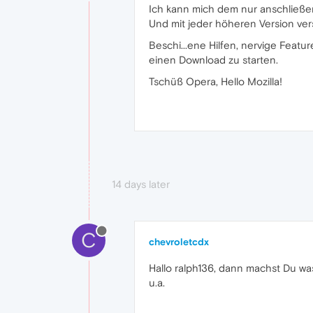
Ich kann mich dem nur anschließen. 
Und mit jeder höheren Version ve
Beschi...ene Hilfen, nervige Feat
einen Download zu starten.
Tschüß Opera, Hello Mozilla!
14 days later
C
chevroletcdx
Hallo ralph136, dann machst Du was
u.a.