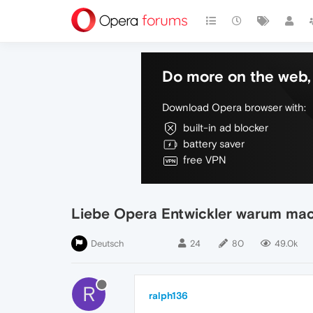
Do more on the web, 
Download Opera browser with:
built-in ad blocker
battery saver
free VPN
Liebe Opera Entwickler warum mach
Deutsch
24
80
49.0k
R
ralph136