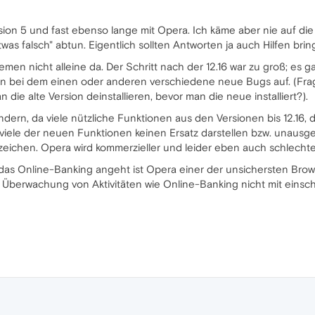
ersion 5 und fast ebenso lange mit Opera. Ich käme aber nie auf di
was falsch" abtun. Eigentlich sollten Antworten ja auch Hilfen brin
men nicht alleine da. Der Schritt nach der 12.16 war zu groß; es 
n bei dem einen oder anderen verschiedene neue Bugs auf. (Frage 
die alte Version deinstallieren, bevor man die neue installiert?).
andern, da viele nützliche Funktionen aus den Versionen bis 12.1
viele der neuen Funktionen keinen Ersatz darstellen bzw. unausge
zeichen. Opera wird kommerzieller und leider eben auch schlechter
s das Online-Banking angeht ist Opera einer der unsichersten Br
 Überwachung von Aktivitäten wie Online-Banking nicht mit einsch