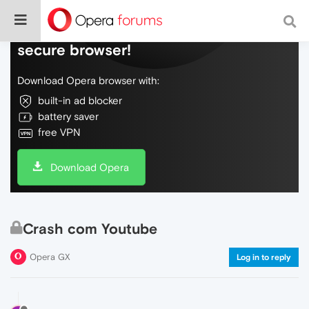
Do more on the web, with a fast and
secure browser!
Download Opera browser with:
built-in ad blocker
battery saver
free VPN
Download Opera
Crash com Youtube
Opera GX
Log in to reply