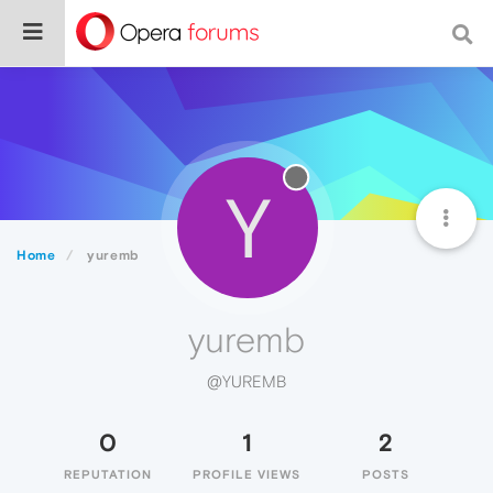
Y
Home
yuremb
yuremb
@YUREMB
0
1
2
REPUTATION
PROFILE VIEWS
POSTS