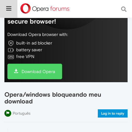
Do more on the web, with a fast and
secure browser!
Download Opera browser with:
built-in ad blocker
battery saver
free VPN
Download Opera
Opera/windows bloqueando meu
download
Português
Log in to reply