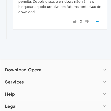
permita. Depois disso, o windows não irá mais
bloquear aquele arquivo em futuras tentativas de
download
0
Download Opera
Computer browsers
Services
Opera for Windows
Help
Add-ons
Opera for Mac
Opera account
Opera for Linux
Legal
Wallpapers
Help & support
Opera beta version