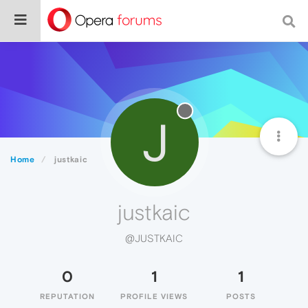
J
Home
justkaic
justkaic
@JUSTKAIC
0
1
1
REPUTATION
PROFILE VIEWS
POSTS