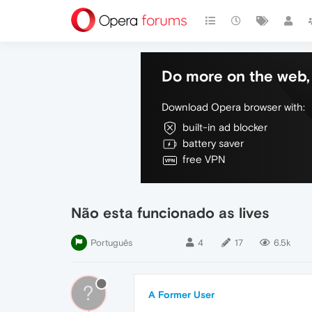
Do more on the web, 
Download Opera browser with:
built-in ad blocker
battery saver
free VPN
Não esta funcionado as lives
Português
4
17
6.5k
?
A Former User