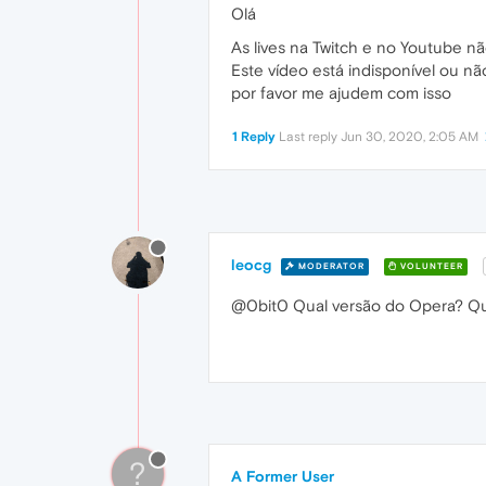
Olá
As lives na Twitch e no Youtube n
Este vídeo está indisponível ou n
por favor me ajudem com isso
1 Reply
Last reply
Jun 30, 2020, 2:05 AM
leocg
MODERATOR
VOLUNTEER
@0bit0 Qual versão do Opera? Qua
?
A Former User