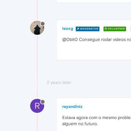
leocg
MODERATOR
VOLUNTEER
@0bit0 Consegue rodar videos n
2 years later
R
rayandiniz
Estava agora com o mesmo problem
alguem no futuro.