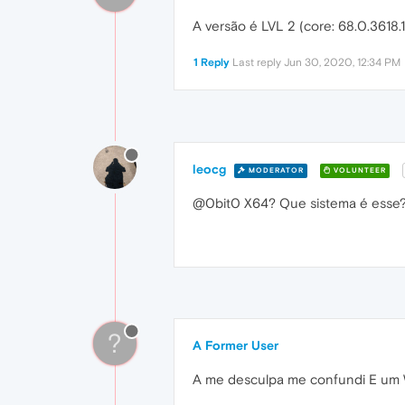
A versão é LVL 2 (core: 68.0.3618.
1 Reply
Last reply
Jun 30, 2020, 12:34 PM
leocg
MODERATOR
VOLUNTEER
@0bit0 X64? Que sistema é esse
?
A Former User
A me desculpa me confundi E um