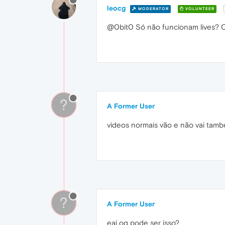
leocg
MODERATOR
VOLUNTEER
@0bit0 Só não funcionam lives? 
?
A Former User
videos normais vão e não vai tamb
?
A Former User
eai oq pode ser isso?