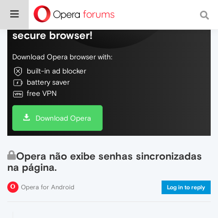
Do more on the web, with a fast and
secure browser!
Download Opera browser with:
built-in ad blocker
battery saver
free VPN
Download Opera
Opera não exibe senhas sincronizadas
na página.
Opera for Android
Log in to reply