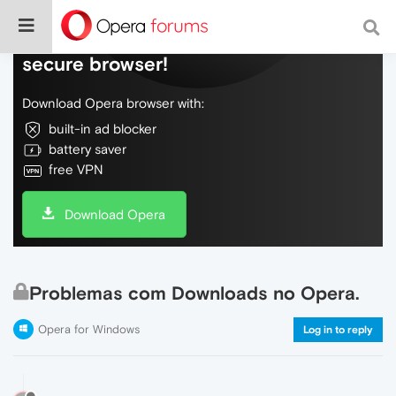
Do more on the web, with a fast and
secure browser!
Download Opera browser with:
built-in ad blocker
battery saver
free VPN
Download Opera
Problemas com Downloads no Opera.
Opera for Windows
Log in to reply