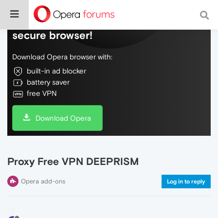
Do more on the web, with a fast and
secure browser!
Download Opera browser with:
built-in ad blocker
battery saver
free VPN
Download Opera
Proxy Free VPN DEEPRISM
Opera add-ons
Log in to reply