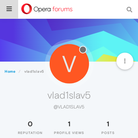
V
Home
vlad1slav5
vlad1slav5
@VLAD1SLAV5
0
1
1
REPUTATION
PROFILE VIEWS
POSTS