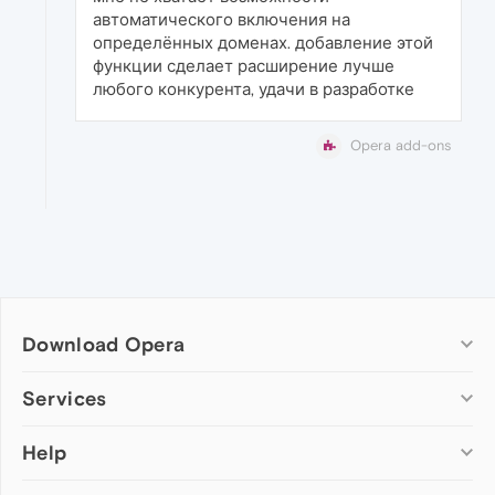
автоматического включения на
определённых доменах. добавление этой
функции сделает расширение лучше
любого конкурента, удачи в разработке
Opera add-ons
Download Opera
Computer browsers
Services
Opera for Windows
Help
Add-ons
Opera for Mac
Opera account
Opera for Linux