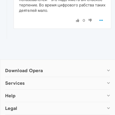
терпение. Во время цифрового рабства таких
деятелей мало.
0
Download Opera
Computer browsers
Services
Opera for Windows
Help
Add-ons
Opera for Mac
Opera account
Opera for Linux
Legal
Wallpapers
Help & support
Opera beta version
Opera Ads
Opera blogs
Opera USB