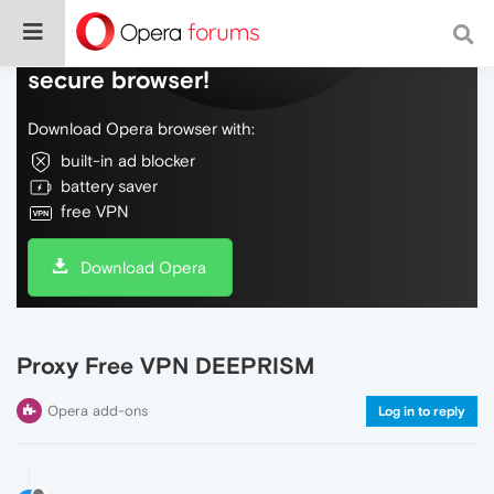
Do more on the web, with a fast and
secure browser!
Download Opera browser with:
built-in ad blocker
battery saver
free VPN
Download Opera
Proxy Free VPN DEEPRISM
Opera add-ons
Log in to reply