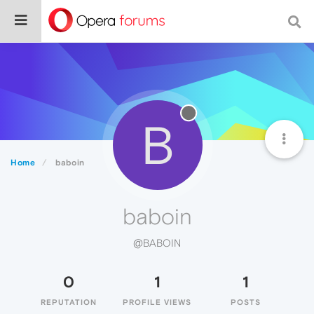
B
Home
baboin
baboin
@BABOIN
0
1
1
REPUTATION
PROFILE VIEWS
POSTS