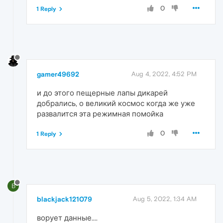
0
1 Reply
gamer49692
Aug 4, 2022, 4:52 PM
и до этого пещерные лапы дикарей
добрались, о великий космос когда же уже
развалится эта режимная помойка
0
1 Reply
B
blackjack121079
Aug 5, 2022, 1:34 AM
ворует данные....