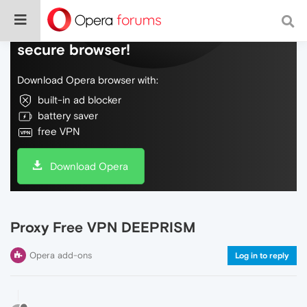
Do more on the web, with a fast and
secure browser!
Download Opera browser with:
built-in ad blocker
battery saver
free VPN
Download Opera
Proxy Free VPN DEEPRISM
Opera add-ons
Log in to reply