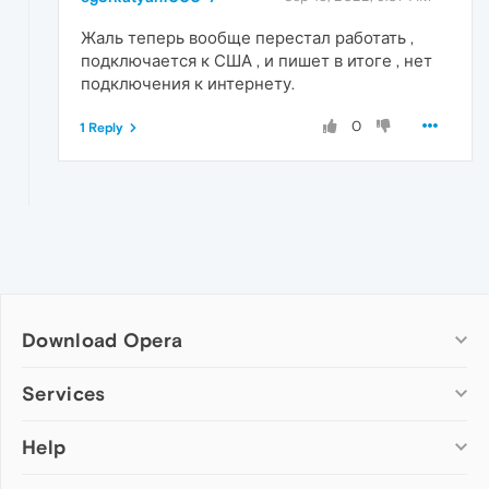
Жаль теперь вообще перестал работать ,
подключается к США , и пишет в итоге , нет
подключения к интернету.
0
1 Reply
Download Opera
Computer browsers
Services
Opera for Windows
Help
Add-ons
Opera for Mac
Opera account
Opera for Linux