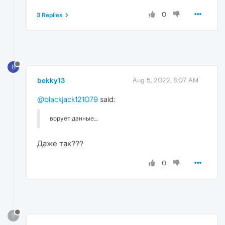
0
3 Replies
B
bekky13
Aug 5, 2022, 8:07 AM
@blackjack121079
said:
ворует данные....
Даже так???
0
?