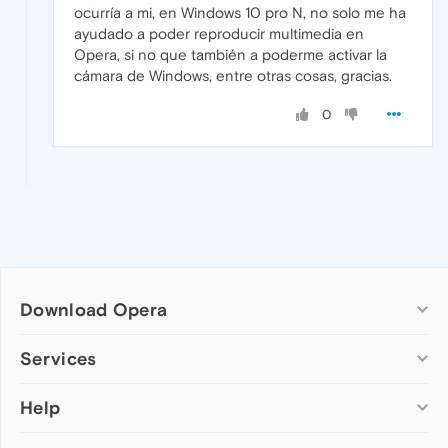
ocurría a mi, en Windows 10 pro N, no solo me ha
ayudado a poder reproducir multimedia en
Opera, si no que también a poderme activar la
cámara de Windows, entre otras cosas, gracias.
0
Download Opera
Computer browsers
Services
Opera for Windows
Help
Add-ons
Opera for Mac
Opera account
Opera for Linux