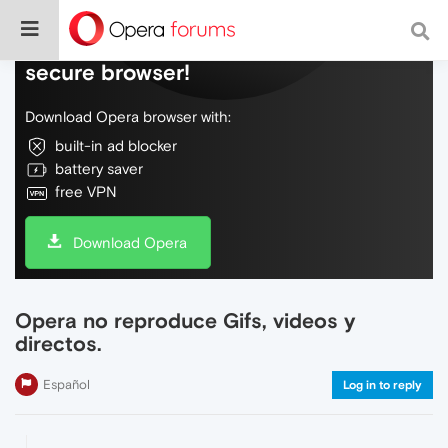
Do more on the web, with a fast and
secure browser!
Download Opera browser with:
built-in ad blocker
battery saver
free VPN
Download Opera
Opera no reproduce Gifs, videos y
directos.
Español
Log in to reply