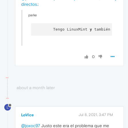
directos.
:
parke
  	Tengo LinuxMint 
y
 también me ocu
0
about a month later
L
LoVice
Jul 8, 2021, 3:47 PM
@joxoc97
Justo este era el problema que me