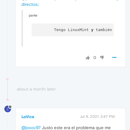
directos.
:
parke
  	Tengo LinuxMint 
y
 también me ocu
0
about a month later
L
LoVice
Jul 8, 2021, 3:47 PM
@joxoc97
Justo este era el problema que me