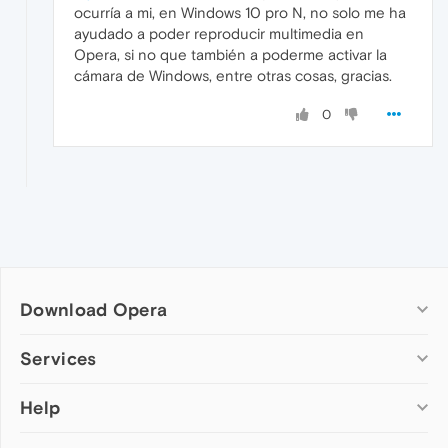
ocurría a mi, en Windows 10 pro N, no solo me ha
ayudado a poder reproducir multimedia en
Opera, si no que también a poderme activar la
cámara de Windows, entre otras cosas, gracias.
0
Download Opera
Computer browsers
Services
Opera for Windows
Help
Add-ons
Opera for Mac
Opera account
Opera for Linux