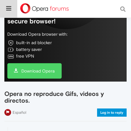
Do more on the web, with a fast and
secure browser!
Download Opera browser with:
built-in ad blocker
battery saver
free VPN
Download Opera
Opera no reproduce Gifs, videos y
directos.
Español
Log in to reply