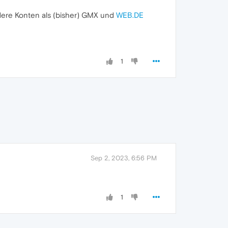
ndere Konten als (bisher) GMX und
WEB.DE
1
Sep 2, 2023, 6:56 PM
1