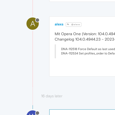
A
alexs
@alexs
Mit Opera One (Version: 104.0.4944
Changelog 104.0.4944.23 – 2023
DNA-112518 Force Default as last used
DNA-112534 Set profiles_order to Defau
16 days later