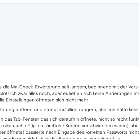
 die MailCheck-Erweiterung seit langem, beginnend mit der Version
f plötzlich zwar alles noch, aber es ließen sich keine Änderungen
e Einstellungen öffneten sich nicht mehr…
erung entfernt und erneut installiert (ungern, aber ich hatte kein
 das Tab-Fenster, das sich daraufhin öffnete, nicht so recht funkt
e (war auch nötig, da sämtliche Konten verschwunden waren), abe
der öffnete) passierte nach Eingabe des korrekten Passworts nicht
wurde gemeldet, dass das Konto bereits eingerichtet sei.