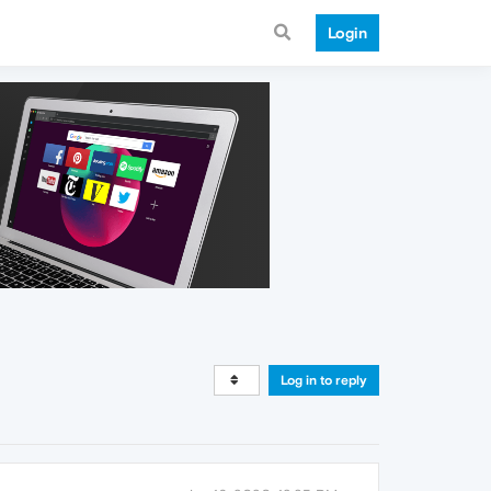
Login
Log in to reply