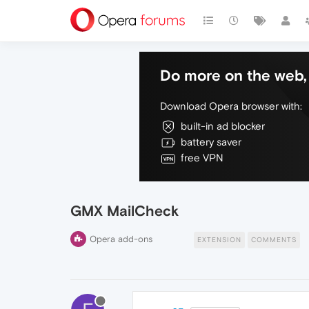
Do more on the web, 
Download Opera browser with:
built-in ad blocker
battery saver
free VPN
GMX MailCheck
Opera add-ons
EXTENSION
COMMENTS