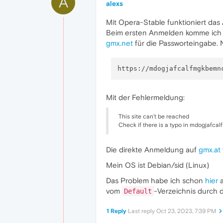
A
alexs
Mit Opera-Stable funktioniert da
Beim ersten Anmelden komme ich 
gmx.net
für die Passworteingabe. 
Mit der Fehlermeldung:
This site can’t be reached
Check if there is a typo in mdogjafca
Die direkte Anmeldung auf
gmx.at
Mein OS ist Debian/sid (Linux)
Das Problem habe ich schon
hier
a
vom
-Verzeichnis durch 
Default
1 Reply
Last reply
Oct 23, 2023, 7:39 PM