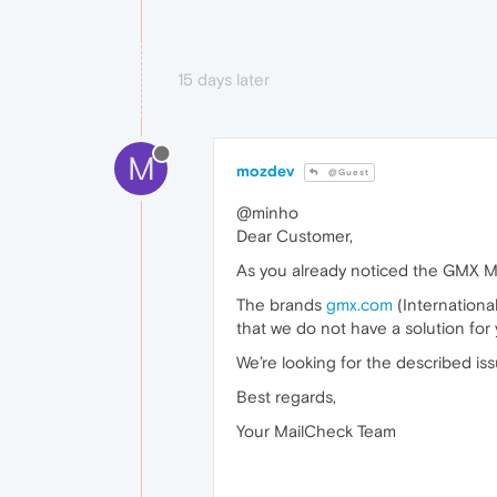
15 days later
M
mozdev
@Guest
@minho
Dear Customer,
As you already noticed the GMX Ma
The brands
gmx.com
(Internationa
that we do not have a solution for y
We’re looking for the described iss
Best regards,
Your MailCheck Team