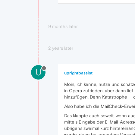
9 months later
2 years later
U
uprightbassist
Moin, ich kenne, nutze und schätze
in Opera zufrieden, aber dann lie
hinzufügen. Denn Katastrophe — di
Also habe ich die MailCheck-Erweit
Das klappte auch soweit, wenn auch
mittels Eingabe der E-Mail-Adress
übrigens zweimal kurz hintereinan
wurde, denn bei erneutem Versuch 