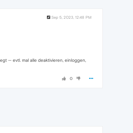
Sep 5, 2023, 12:48 PM
gt — evtl. mal alle deaktivieren, einloggen,
0