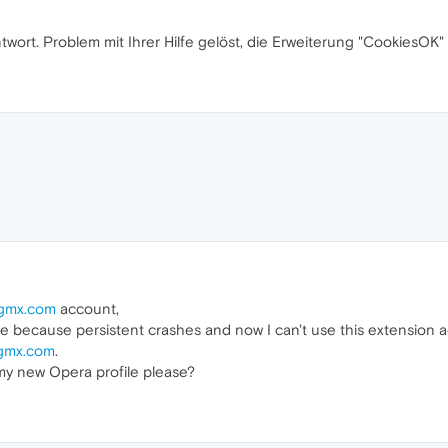
twort. Problem mit Ihrer Hilfe gelöst, die Erweiterung "CookiesOK"
gmx.com
account,
le because persistent crashes and now I can't use this extension 
gmx.com
.
 my new Opera profile please?