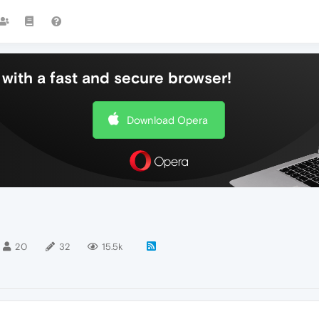
with a fast and secure browser!
Download Opera
20
32
15.5k