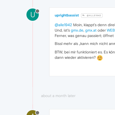
U
uprightbassist
@ALLE1942
@alle1942
Moin, klappt's denn dire
Und, ist's
gmx.de
,
gmx.at
oder
WEB
Ferner, was genau passiert; öffnet
Bissl mehr als „kann mich nicht a
BTW, bei mir funktioniert es. Es kö
dann wieder aktivieren?
about a month later