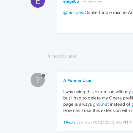
E
emge65
@mozdev
@mozdev
: Danke für die rasche An
4 months later
?
A Former User
I was using this extension with my
but I had to delete my Opera profi
page is always
gmx.net
instead of
How can I use this extension with
1 Reply
Last reply
Oct 27, 2020, 4:18 PM