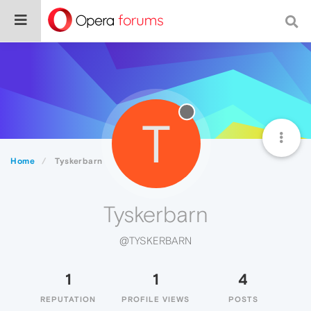
T
Home
Tyskerbarn
Tyskerbarn
@TYSKERBARN
1
1
4
REPUTATION
PROFILE VIEWS
POSTS