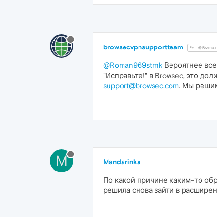
browsecvpnsupportteam
@Roman
@Roman969strnk
Вероятнее все
"Исправьте!" в Browsec, это до
support@browsec.com
. Мы реши
M
Mandarinka
По какой причине каким-то обр
решила снова зайти в расширени