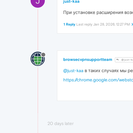
J
just-kaa
При установке расширения возни
1 Reply
Last reply
Jan 28, 2026, 12:27 PM
browsecvpnsupportteam
@just-k
@just-kaa
в таких случаях мы р
https://chrome.google.com/webst
20 days later