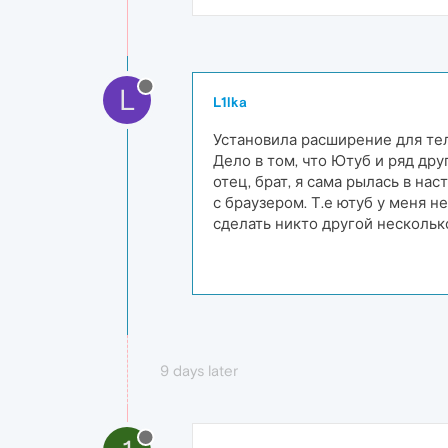
L
L1lka
Установила расширение для те
Дело в том, что Ютуб и ряд др
отец, брат, я сама рылась в на
с браузером. Т.е ютуб у меня н
сделать никто другой нескольк
9 days later