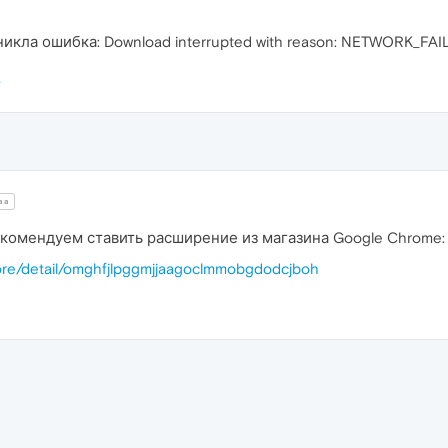
кла ошибка: Download interrupted with reason: NETWORK_FAI
aa
екомендуем ставить расширение из магазина Google Chrome:
ore/detail/omghfjlpggmjjaagoclmmobgdodcjboh