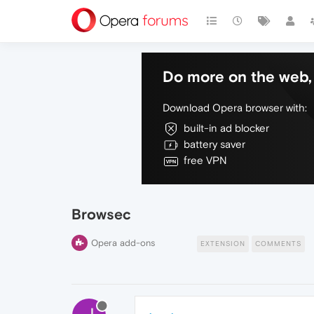
Do more on the web, 
Download Opera browser with:
built-in ad blocker
battery saver
free VPN
Browsec
Opera add-ons
EXTENSION
COMMENTS