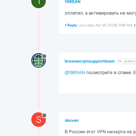
1
1985AN
оплатил, а активировать не мог
1 Reply
Last reply
Apr 25, 2026, 11:46 AM
browsecvpnsupportteam
@1985A
@1985AN
посмотрите в спаме. 
S
skovan
В России этот VPN ничерта не 