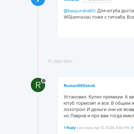
@basyundra80
: Для ютуба доста
WG(amnezia) тоже с гитхаба. В
12 days later
R
Roman969strnk
Установил. Купил премиум. А ав
ютуб тормозит и все. В общем 
лохотрон! И деньги они не воз
но Лавров и про вам тогда имел
1 Reply
Last reply
Apr 12, 2026, 5:40 PM