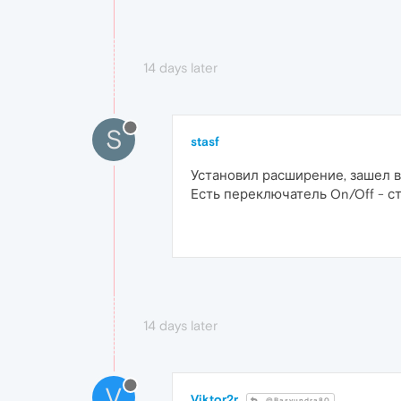
14 days later
S
stasf
Установил расширение, зашел в 
Есть переключатель On/Off - ст
14 days later
V
Viktor2r
@Basyundra80