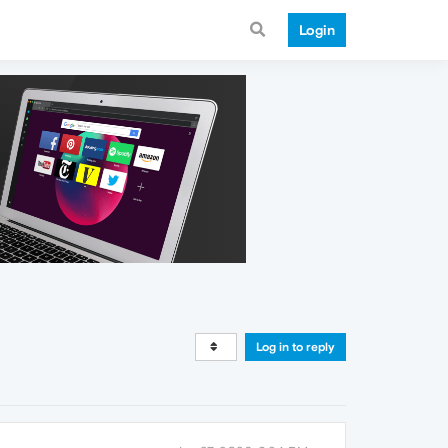
Login
Log in to reply