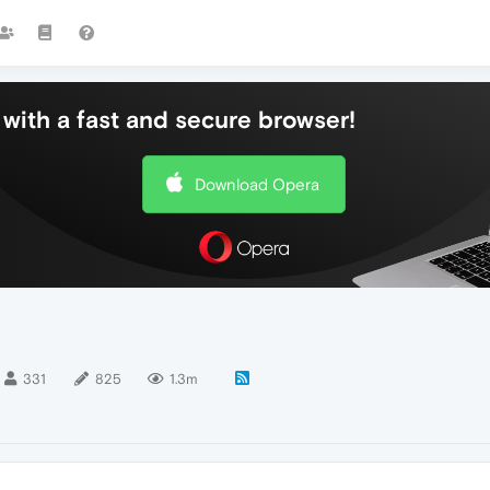
with a fast and secure browser!
Download Opera
331
825
1.3m