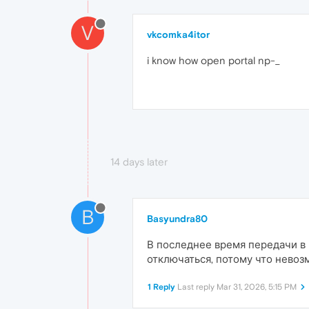
V
vkcomka4itor
i know how open portal np-_
14 days later
B
Basyundra80
В последнее время передачи в 
отключаться, потому что невоз
1 Reply
Last reply
Mar 31, 2026, 5:15 PM