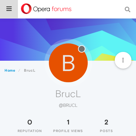
B
Home
BrucL
BrucL
@BRUCL
0
1
2
REPUTATION
PROFILE VIEWS
POSTS