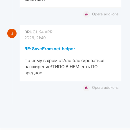
Opera add-ons
BRUCL
24 APR
B
2026, 21:49
RE: SaveFrom.net helper
По чему в хром стАло блокироваться
расширение!ТИПО В НЕМ есть ПО
вредное!
Opera add-ons