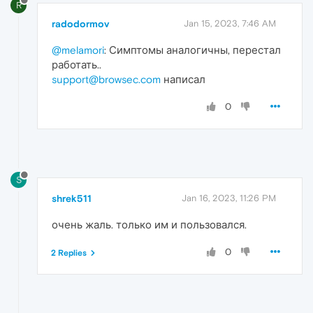
R
radodormov
Jan 15, 2023, 7:46 AM
@melamori
: Симптомы аналогичны, перестал
работать..
support@browsec.com
написал
0
S
shrek511
Jan 16, 2023, 11:26 PM
очень жаль. только им и пользовался.
0
2 Replies