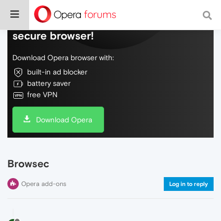
Do more on the web, with a fast and
secure browser!
Download Opera browser with:
built-in ad blocker
battery saver
free VPN
Download Opera
Browsec
Opera add-ons
Log in to reply