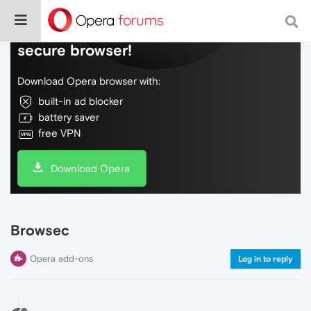
Do more on the web, with a fast and
secure browser!
Download Opera browser with:
built-in ad blocker
battery saver
free VPN
Download Opera
Browsec
Opera add-ons
Log in to reply