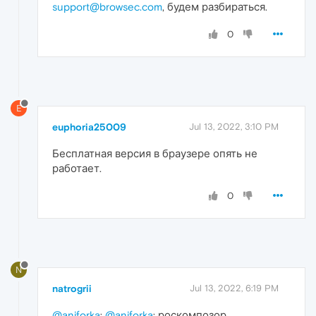
support@browsec.com
, будем разбираться.
0
E
euphoria25009
Jul 13, 2022, 3:10 PM
Бесплатная версия в браузере опять не
работает.
0
N
natrogrii
Jul 13, 2022, 6:19 PM
@aniforka
:
@aniforka
: роскомпозор