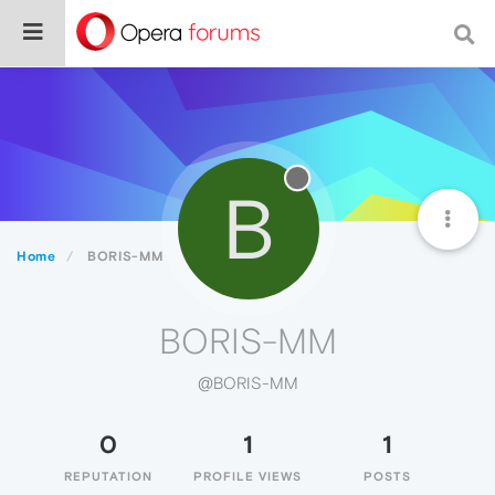
B
Home
BORIS-MM
BORIS-MM
@BORIS-MM
0
1
1
REPUTATION
PROFILE VIEWS
POSTS