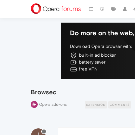
Do more on the web, 
Download Opera browser with:
built-in ad blocker
battery saver
free VPN
Browsec
Opera add-ons
EXTENSION
COMMENTS