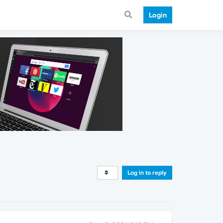
Login
Log in to reply