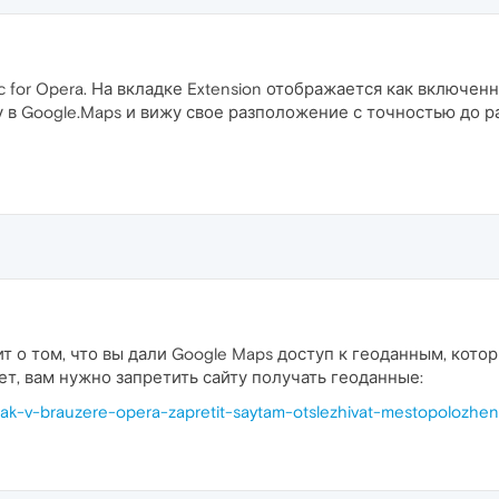
for Opera. На вкладке Extension отображается как включенный (
 в Google.Maps и вижу свое разположение с точностью до ра
т о том, что вы дали Google Maps доступ к геоданным, кото
ет, вам нужно запретить сайту получать геоданные:
kak-v-brauzere-opera-zapretit-saytam-otslezhivat-mestopolozhen