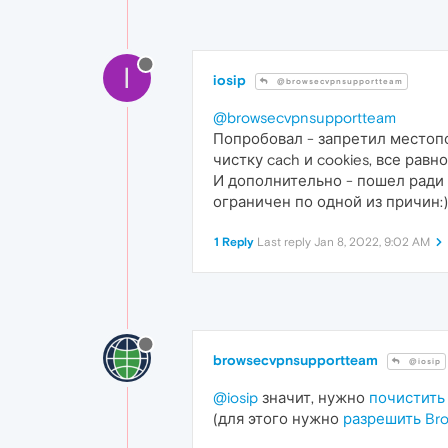
I
iosip
@browsecvpnsupportteam
@browsecvpnsupportteam
Попробовал - запретил местопо
чистку cach и cookies, все рав
И дополнительно - пошел ради
ограничен по одной из причин:)
1 Reply
Last reply
Jan 8, 2022, 9:02 AM
browsecvpnsupportteam
@iosip
@iosip
значит, нужно
почистить
(для этого нужно
разрешить Bro