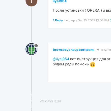
I
ilya1954
После установки ( OPERA ) и в
1 Reply
Last reply
Dec 13, 2021, 10:02 PM
browsecvpnsupportteam
@ilya19
@ilya1954
вот инструкция для эт
будем рады помочь
25 days later