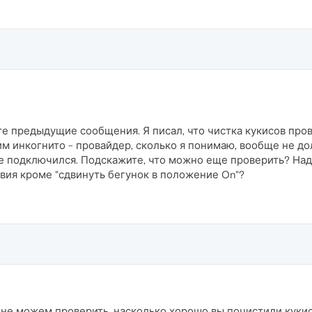
те предыдущие сообщения. Я писал, что чистка кукисов прове
 инкогнито - провайдер, сколько я понимаю, вообще не долж
не подключился. Подскажите, что можно еще проверить? Над
вия кроме "сдвинуть бегунок в положение On"?
не можем проверить, насколько хорошо вы почистили кукис