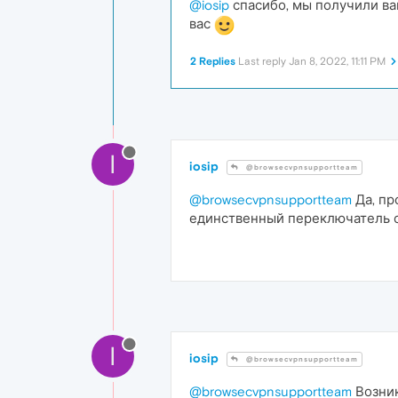
@iosip
спасибо, мы получили ва
вас
2 Replies
Last reply
Jan 8, 2022, 11:11 PM
I
iosip
@browsecvpnsupportteam
@browsecvpnsupportteam
Да, пр
единственный переключатель сл
I
iosip
@browsecvpnsupportteam
@browsecvpnsupportteam
Возник