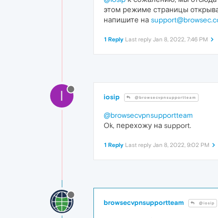
этом режиме страницы открываю
напишите на
support@browsec.
1 Reply
Last reply
Jan 8, 2022, 7:46 PM
I
iosip
@browsecvpnsupportteam
@browsecvpnsupportteam
Ok, перехожу на support.
1 Reply
Last reply
Jan 8, 2022, 9:02 PM
browsecvpnsupportteam
@iosip