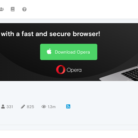
with a fast and secure browser!
Download Opera
331
825
1.3m