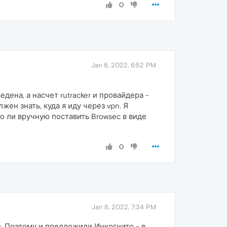
0
Jan 8, 2022, 6:52 PM
дена, а насчет rutracker и провайдера -
ен знать, куда я иду через vpn. Я
о ли вручную поставить Browsec в виде
0
Jan 8, 2022, 7:34 PM
. Поэтому и предложили Инкогнито - в