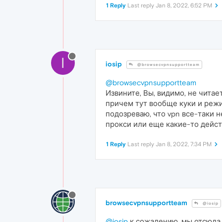
1 Reply
Last reply
Jan 8, 2022, 6:52 PM
I
iosip
@browsecvpnsupportteam
@browsecvpnsupportteam
Извините, Вы, видимо, не читае
причем тут вообще куки и режим
подозреваю, что vpn все-таки 
прокси или еще какие-то дейст
1 Reply
Last reply
Jan 8, 2022, 7:34 PM
browsecvpnsupportteam
@iosip
@iosip
к сожалению, мы отсюда 