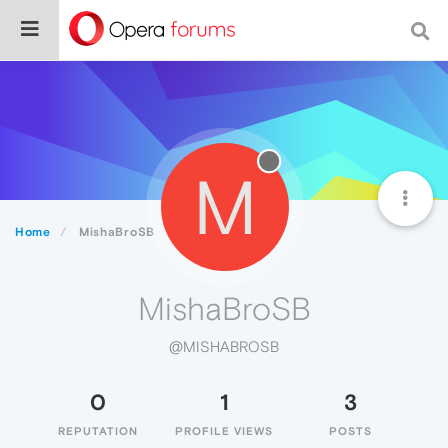
M
Home
MishaBroSB
MishaBroSB
@MISHABROSB
0
1
3
REPUTATION
PROFILE VIEWS
POSTS