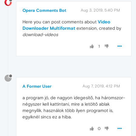
Opera Comments Bot
Aug 3, 2019, 5:40 PM
Here you can post comments about
Video
Downloader Multiformat
extension, created by
download-videos
1
?
A Former User
Aug 7, 2019, 4:12 PM
a program jó, de nagyon idegesítő, ha háromszor-
négyszer kell kattintani, mire a letöltő ablak
megnyílik. használok több ilyen programot is,
egyiknél sincs ez a hiba.
0