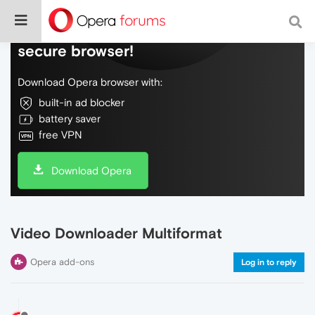
Do more on the web, with a fast and
secure browser!
Download Opera browser with:
built-in ad blocker
battery saver
free VPN
Download Opera
Video Downloader Multiformat
Opera add-ons
Log in to reply