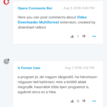
Opera Comments Bot
Aug 3, 2019, 5:40 PM
Here you can post comments about
Video
Downloader Multiformat
extension, created by
download-videos
1
?
A Former User
Aug 7, 2019, 4:12 PM
a program jó, de nagyon idegesítő, ha háromszor-
négyszer kell kattintani, mire a letöltő ablak
megnyílik. használok több ilyen programot is,
egyiknél sincs ez a hiba.
0