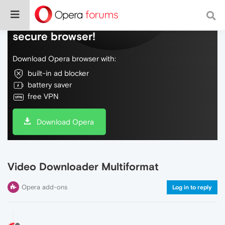
Do more on the web, with a fast and
secure browser!
Download Opera browser with:
built-in ad blocker
battery saver
free VPN
Download Opera
Video Downloader Multiformat
Opera add-ons
Log in to reply