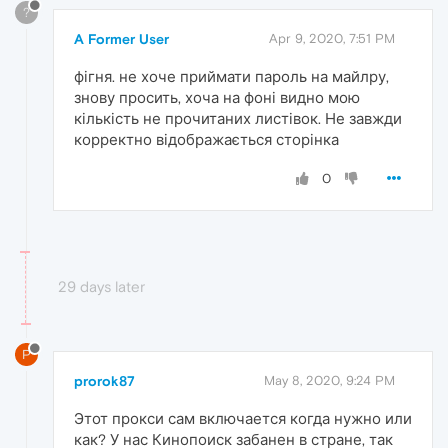
?
A Former User
Apr 9, 2020, 7:51 PM
фігня. не хоче приймати пароль на майлру,
знову просить, хоча на фоні видно мою
кількість не прочитаних листівок. Не завжди
корректно відображається сторінка
0
29 days later
P
prorok87
May 8, 2020, 9:24 PM
Этот прокси сам включается когда нужно или
как? У нас Кинопоиск забанен в стране, так