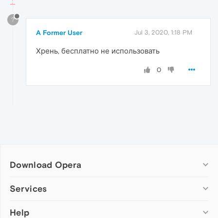
?
A Former User
Jul 3, 2020, 1:18 PM
Хрень, бесплатно не использовать
0
Download Opera
Computer browsers
Services
Opera for Windows
Help
Add-ons
Opera for Mac