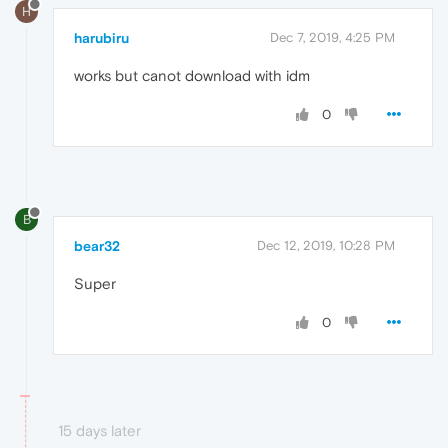
H
harubiru
Dec 7, 2019, 4:25 PM
works but canot download with idm
0
B
bear32
Dec 12, 2019, 10:28 PM
Super
0
15 days later