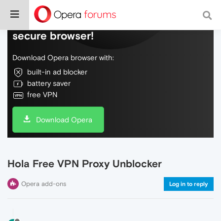
Do more on the web, with a fast and
secure browser!
Download Opera browser with:
built-in ad blocker
battery saver
free VPN
Download Opera
Hola Free VPN Proxy Unblocker
Opera add-ons
Log in to reply