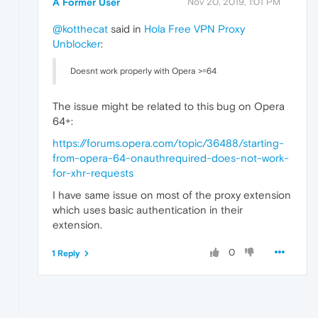
A Former User
Nov 20, 2019, 1:01 PM
@kotthecat
said in
Hola Free VPN Proxy
Unblocker
:
Doesnt work properly with Opera >=64
The issue might be related to this bug on Opera
64+:
https://forums.opera.com/topic/36488/starting-
from-opera-64-onauthrequired-does-not-work-
for-xhr-requests
I have same issue on most of the proxy extension
which uses basic authentication in their
extension.
0
1 Reply