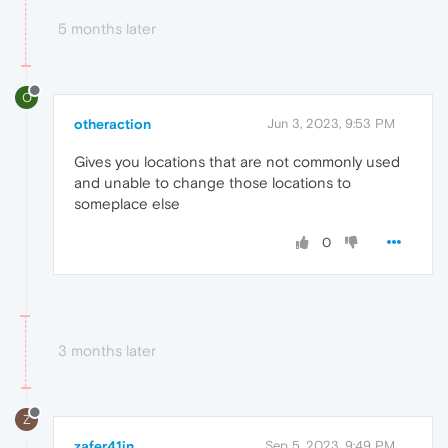
5 months later
O
otheraction
Jun 3, 2023, 9:53 PM
Gives you locations that are not commonly used
and unable to change those locations to
someplace else
0
3 months later
Z
zafer41in
Sep 5, 2023, 9:49 PM