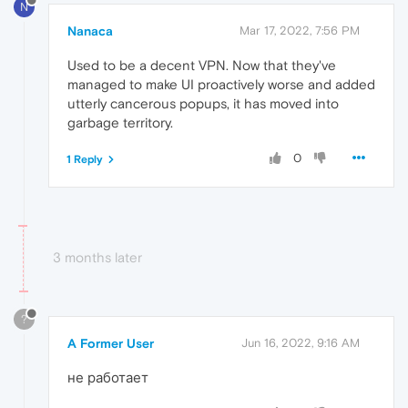
N
Nanaca
Mar 17, 2022, 7:56 PM
Used to be a decent VPN. Now that they've
managed to make UI proactively worse and added
utterly cancerous popups, it has moved into
garbage territory.
0
1 Reply
3 months later
?
A Former User
Jun 16, 2022, 9:16 AM
не работает