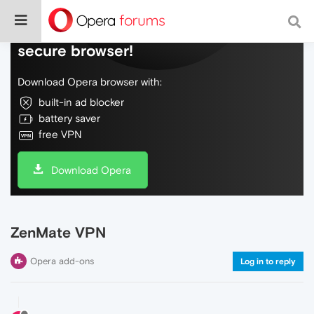
Do more on the web, with a fast and
secure browser!
Download Opera browser with:
built-in ad blocker
battery saver
free VPN
Download Opera
ZenMate VPN
Opera add-ons
Log in to reply