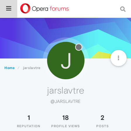
J
Home
jarslavtre
jarslavtre
@JARSLAVTRE
1
18
2
REPUTATION
PROFILE VIEWS
POSTS