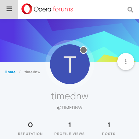
T
Home
timednw
timednw
@TIMEDNW
0
1
1
REPUTATION
PROFILE VIEWS
POSTS