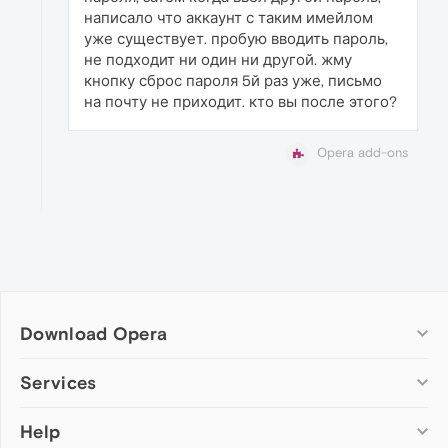
написало что аккаунт с таким имейлом
уже существует. пробую вводить пароль,
не подходит ни один ни другой. жму
кнопку сброс пароля 5й раз уже, письмо
на почту не приходит. кто вы после этого?
Opera add-ons
Download Opera
Computer browsers
Services
Opera for Windows
Help
Add-ons
Opera for Mac