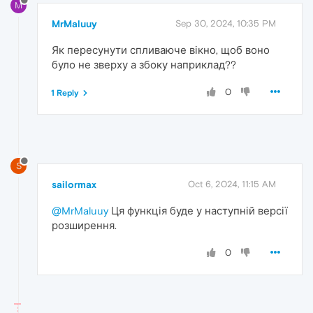
M
MrMaluuy
Sep 30, 2024, 10:35 PM
Як пересунути спливаюче вікно, щоб воно
було не зверху а збоку наприклад??
0
1 Reply
S
sailormax
Oct 6, 2024, 11:15 AM
@MrMaluuy
Ця функція буде у наступній версії
розширення.
0