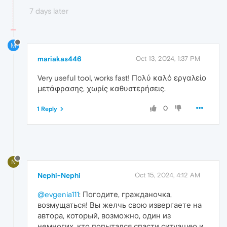
7 days later
M
mariakas446
Oct 13, 2024, 1:37 PM
Very useful tool, works fast! Πολύ καλό εργαλείο
μετάφρασης, χωρίς καθυστερήσεις.
0
1 Reply
N
Nephi-Nephi
Oct 15, 2024, 4:12 AM
@evgenia111
: Погодите, гражданочка,
возмущаться! Вы желчь свою извергаете на
автора, который, возможно, один из
немногих, кто попытался спасти ситуацию и