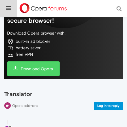
Do more on the web, with a fast and
secure browser!
Download Opera browser with:
built-in ad blocker
battery saver
free VPN
Download Opera
Translator
Opera add-ons
Log in to reply