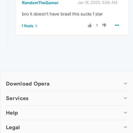
RandomTheGamer
Jan 18, 2025, 5:08 AM
bro it doesn't have brasil this sucks 1 star
1
1 Reply
Download Opera
Computer browsers
Services
Opera for Windows
Help
Add-ons
Opera for Mac
Opera account
Opera for Linux
Legal
Wallpapers
Help & support
Opera beta version