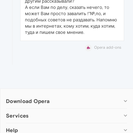
другим рассказывали?
А если Вам по делу, сказать нечего, то
может Вам просто завалить !"№;ло, и
подобных советов не раздавать. Напомню
мы в интернетах, кому хотим, куда хотим,
туда и пишем свое мнение.
Opera add-ons
Download Opera
Computer browsers
Services
Opera for Windows
Help
Add-ons
Opera for Mac