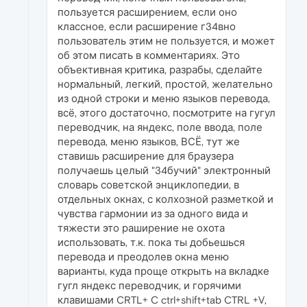
пользуется расширением, если оно
классное, если расширение г34вно
пользователь этим не пользуется, и может
об этом писать в комментариях. Это
объективная критика, разрабы, сделайте
нормальный, легкий, простой, желательно
из одной строки и меню языков перевода,
всё, этого достаточно, посмотрите на гугул
переводчик, на яндекс, поле ввода, поле
перевода, меню языков, ВСЁ, тут же
ставишь расширение для браузера
получаешь целый "34бучий" электронный
словарь советской энциклопедии, в
отдельных окнах, с колхозной разметкой и
чувства гармонии из за одного вида и
тяжести это раширение не охота
использовать, т.к. пока ты добьешься
перевода и преодолев окна меню
варианты, куда проще открыть на вкладке
гугл яндекс переводчик, и горячими
клавишами CRTL+ C ctrl+shift+tab CTRL +V,