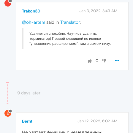
T
Trakon3D
Jan 3, 2022, 8:43 AM
@oh-artem
said in
Translator
:
Удаляется спокойно. Научись удалять,
терминатор) Правой клавишей по иконке
"управление расширением", там в самом низу.
0
9 days later
B
Berht
Jan 12, 2022, 6:02 AM
Не хватает функции с немедленным