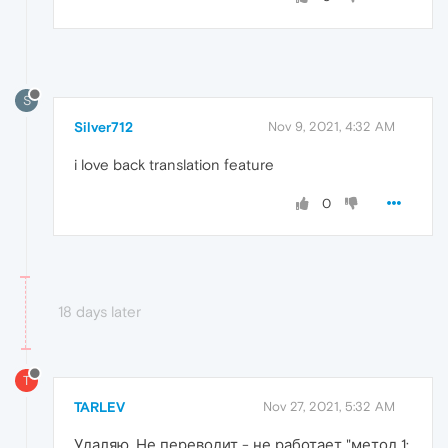
S
Silver712
Nov 9, 2021, 4:32 AM
i love back translation feature
0
18 days later
T
TARLEV
Nov 27, 2021, 5:32 AM
Удаляю. Не переводит - не работает "метод 1: