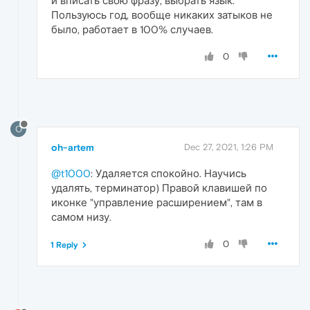
и вписать свою фразу, выбрать язык.
Пользуюсь год, вообще никаких затыков не
было, работает в 100% случаев.
0
O
oh-artem
Dec 27, 2021, 1:26 PM
@t1000
: Удаляется спокойно. Научись
удалять, терминатор) Правой клавишей по
иконке "управление расширением", там в
самом низу.
0
1 Reply