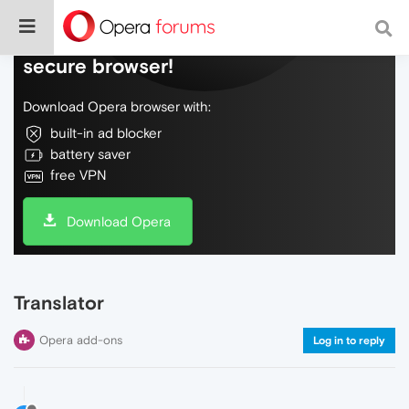
Do more on the web, with a fast and
secure browser!
Download Opera browser with:
built-in ad blocker
battery saver
free VPN
Download Opera
Translator
Opera add-ons
Log in to reply