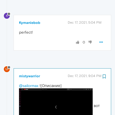
K
Kymaniebob
Dec 17, 2021, 5:04 PM
perfect!
0
M
mistywarrior
Dec 17, 2021, 9:04 PM
@sailormax
![Описание]
вот