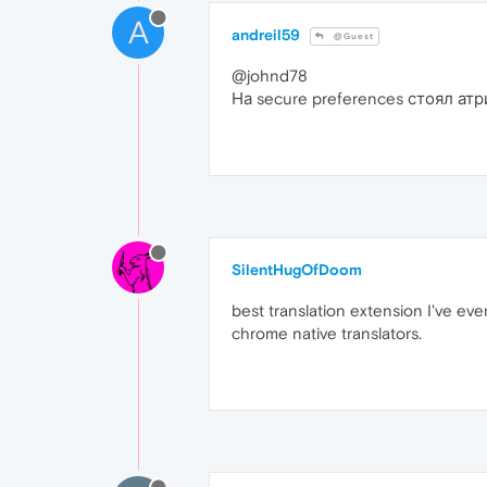
A
andreil59
@Guest
@johnd78
На secure preferences стоял атр
SilentHugOfDoom
best translation extension I've ev
chrome native translators.