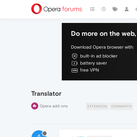
Do more on the web, 
Download Opera browser with:
built-in ad blocker
battery saver
free VPN
Translator
Opera add-ons
EXTENSION
COMMENTS