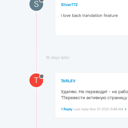
S
Silver712
i love back translation feature
18 days later
T
TARLEV
Удаляю. Не переводит - не раб
"Перевести активную страницу '
1 Reply
Last reply
Nov 27, 2021, 5:46 AM