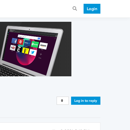
Login
Log in to reply