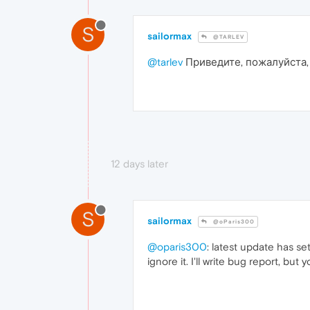
S
sailormax
@TARLEV
@tarlev
Приведите, пожалуйста,
12 days later
S
sailormax
@oParis300
@oparis300
: latest update has se
ignore it. I'll write bug report, but