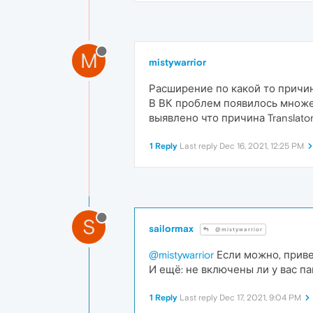
M
mistywarrior
Расширение по какой то причин
В ВК проблем появилось множе
выявлено что причина Translator
1 Reply
Last reply
Dec 16, 2021, 12:25 PM
S
sailormax
@mistywarrior
@mistywarrior
Если можно, приве
И ещё: не включены ли у вас 
1 Reply
Last reply
Dec 17, 2021, 9:04 PM