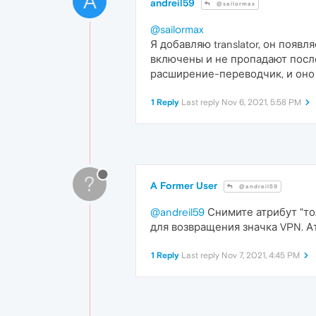
A
andreil59
@sailormax
@sailormax
Я добавляю translator, он появл
включены и не пропадают после
расширение-переводчик, и оно 
1 Reply
Last reply
Nov 6, 2021, 5:58 PM
?
A Former User
@andreil59
@andreil59
Снимите атрибут "тол
для возвращения значка VPN. 
1 Reply
Last reply
Nov 7, 2021, 4:45 PM