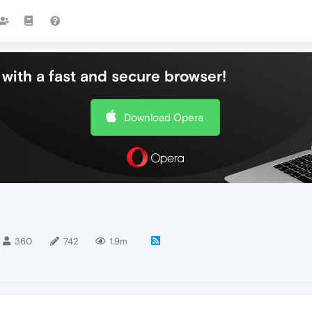
with a fast and secure browser!
Download Opera
360
742
1.9m