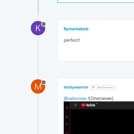
K
Kymaniebob
perfect!
M
mistywarrior
@sailormax
@sailormax
![Описание]