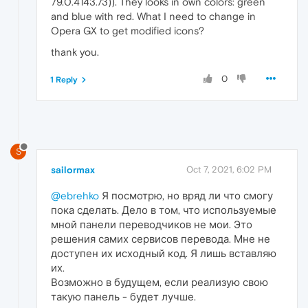
79.0.4143.73)). They looks in own colors: green
and blue with red. What I need to change in
Opera GX to get modified icons?
thank you.
0
1 Reply
S
sailormax
Oct 7, 2021, 6:02 PM
@ebrehko
Я посмотрю, но вряд ли что смогу
пока сделать. Дело в том, что используемые
мной панели переводчиков не мои. Это
решения самих сервисов перевода. Мне не
доступен их исходный код. Я лишь вставляю
их.
Возможно в будущем, если реализую свою
такую панель - будет лучше.