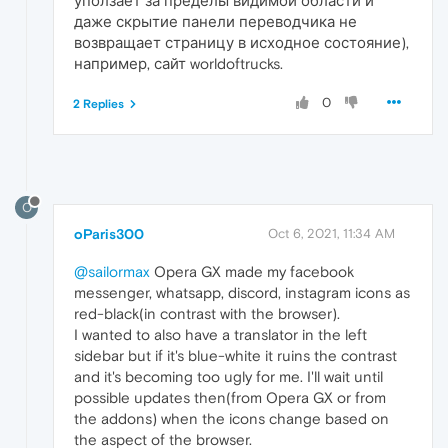
уползает за пределы видимой области и
даже скрытие панели переводчика не
возвращает страницу в исходное состояние),
например, сайт worldoftrucks.
0
2 Replies
O
oParis300
Oct 6, 2021, 11:34 AM
@sailormax
Opera GX made my facebook
messenger, whatsapp, discord, instagram icons as
red-black(in contrast with the browser).
I wanted to also have a translator in the left
sidebar but if it's blue-white it ruins the contrast
and it's becoming too ugly for me. I'll wait until
possible updates then(from Opera GX or from
the addons) when the icons change based on
the aspect of the browser.