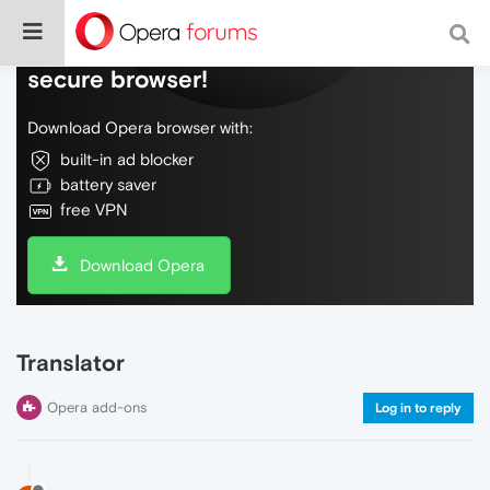
Do more on the web, with a fast and
secure browser!
Download Opera browser with:
built-in ad blocker
battery saver
free VPN
Download Opera
Translator
Opera add-ons
Log in to reply