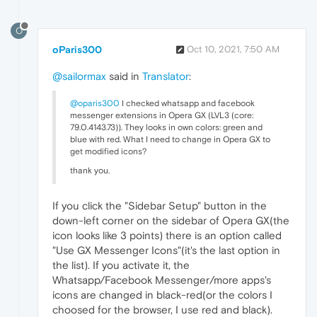
O
oParis300
Oct 10, 2021, 7:50 AM
@sailormax
said in
Translator
:
@oparis300
I checked whatsapp and facebook
messenger extensions in Opera GX (LVL3 (core:
79.0.4143.73)). They looks in own colors: green and
blue with red. What I need to change in Opera GX to
get modified icons?
thank you.
If you click the "Sidebar Setup" button in the
down-left corner on the sidebar of Opera GX(the
icon looks like 3 points) there is an option called
"Use GX Messenger Icons"(it's the last option in
the list). If you activate it, the
Whatsapp/Facebook Messenger/more apps's
icons are changed in black-red(or the colors I
choosed for the browser, I use red and black).