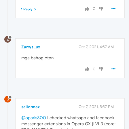
0
1 Reply
Z
ZarrysLux
Oct 7, 2021, 4:57 AM
mga bahog oten
0
S
sailormax
Oct 7, 2021, 5:57 PM
@oparis300
I checked whatsapp and facebook
messenger extensions in Opera GX (LVL3 (core: