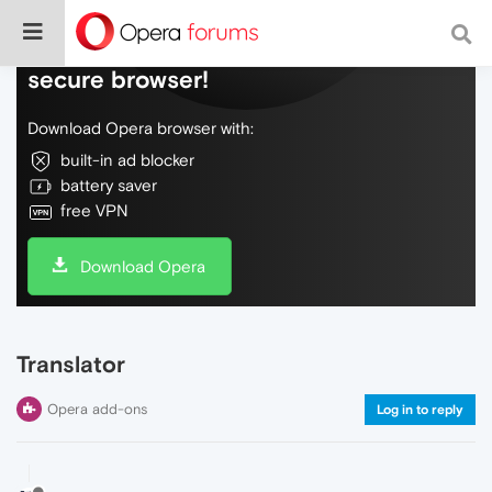
Do more on the web, with a fast and
secure browser!
Download Opera browser with:
built-in ad blocker
battery saver
free VPN
Download Opera
Translator
Opera add-ons
Log in to reply