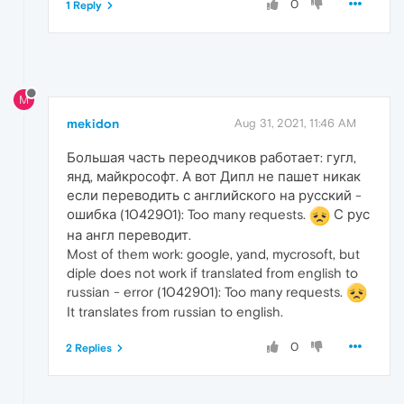
0
1 Reply
M
mekidon
Aug 31, 2021, 11:46 AM
Большая часть переодчиков работает: гугл,
янд, майкрософт. А вот Дипл не пашет никак
если переводить с английского на русский -
ошибка (1042901): Too many requests.
С рус
на англ переводит.
Most of them work: google, yand, mycrosoft, but
diple does not work if translated from english to
russian - error (1042901): Too many requests.
It translates from russian to english.
0
2 Replies