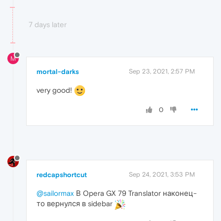
7 days later
M
mortal-darks
Sep 23, 2021, 2:57 PM
very good!
0
redcapshortcut
Sep 24, 2021, 3:53 PM
@sailormax
В Opera GX 79 Translator наконец-
то вернулся в sidebar