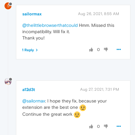
S
sailormax
Aug 26, 2021, 8:55 AM
@thelittlebrowserthatcould
Hmm. Missed this
incompatibility. Will fix it.
Thank you!
0
1 Reply
a12d3t
Aug 27, 2021, 7:31 PM
@sailormax
: I hope they fix, because your
extension are the best one
Continue the great work
0