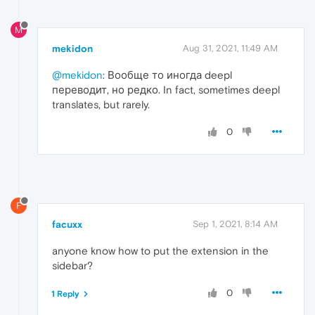
M
mekidon
Aug 31, 2021, 11:49 AM
@mekidon
: Вообще то иногда deepl
переводит, но редко. In fact, sometimes deepl
translates, but rarely.
0
F
facuxx
Sep 1, 2021, 8:14 AM
anyone know how to put the extension in the
sidebar?
0
1 Reply