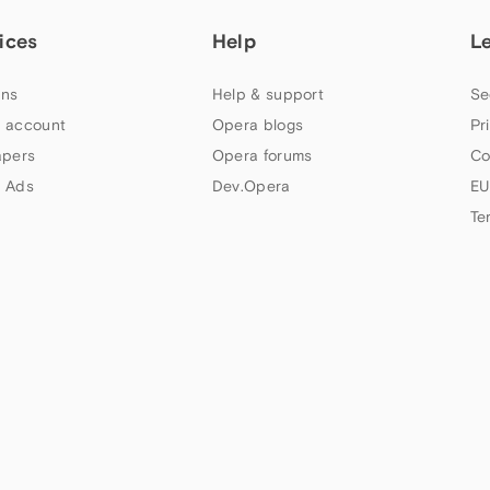
ices
Help
L
ns
Help & support
Se
 account
Opera blogs
Pr
apers
Opera forums
Co
 Ads
Dev.Opera
EU
Te