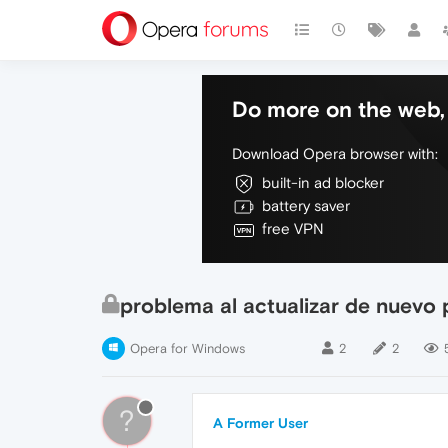
Do more on the web, 
Download Opera browser with:
built-in ad blocker
battery saver
free VPN
problema al actualizar de nuevo
Opera for Windows
2
2
?
A Former User