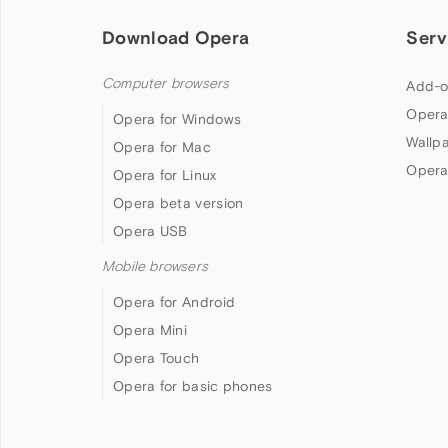
Download Opera
Serv
Computer browsers
Add-o
Opera
Opera for Windows
Wallp
Opera for Mac
Opera
Opera for Linux
Opera beta version
Opera USB
Mobile browsers
Opera for Android
Opera Mini
Opera Touch
Opera for basic phones