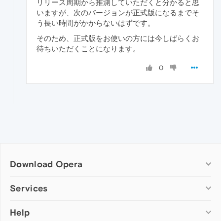
リリース周期から推測していただくと分かると思
いますが、次のバージョンが正式版になるまでそ
う長い時間がかからないはずです。
そのため、正式版をお使いの方には今しばらくお
待ちいただくことになります。
0
Download Opera
Computer browsers
Services
Opera for Windows
Help
Add-ons
Opera for Mac