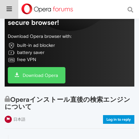
Do more on the web, with a fast and
secure browser!
Download Opera browser with:
built-in ad blocker
battery saver
free VPN
Download Opera
Operaインストール直後の検索エンジン
について
日本語
Log in to reply