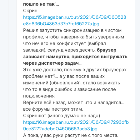
пошло не так
"...
Скрин
https://i5.imageban.ru/out/2021/06/09/060528
e8d636b04363d37b7fef65227a.jpg
Решил запустить синхронизацию в чистом
профиле, чтобы наверняка быть уверенным
что нечего не конфликтует (выбрал
закладки), секунд через десять,
браузер
зависает намертво, приходится выгружать
через диспетчер задач
...
Это уже достало, почему в других браузерах
проблем нет?... а у вас после ваших
изменений (обновлений), стало возникать
что то в виде ошибок и зависание после
подключения.
Верните всё назад, может что и наладится...
все форумы пестрят этим.
Скриншот (много думаю не надо)
https://i6.imageban.ru/out/2021/06/09/47293dfb
9ce8272adebd04505663ada3.jpg
А пока, у вас руки растут не с того места.