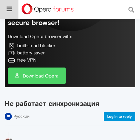
Do more on the web, with a fast and
secure browser!
Download Opera browser with:
built-in ad blocker
battery saver
free VPN
Download Opera
Не работает синхронизация
Русский
Log in to reply