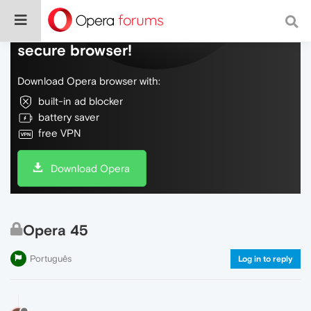
Do more on the web, with a fast and
secure browser!
Download Opera browser with:
built-in ad blocker
battery saver
free VPN
Download Opera
Opera 45
Português
Log in to reply