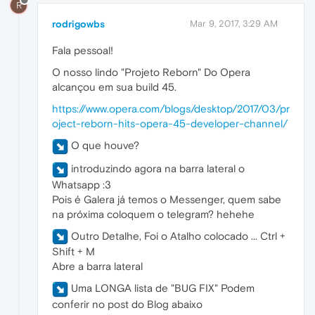
R
rodrigowbs
Mar 9, 2017, 3:29 AM
Fala pessoal!
O nosso lindo "Projeto Reborn" Do Opera
alcançou em sua build 45.
https://www.opera.com/blogs/desktop/2017/03/pr
oject-reborn-hits-opera-45-developer-channel/
O que houve?
introduzindo agora na barra lateral o
Whatsapp :3
Pois é Galera já temos o Messenger, quem sabe
na próxima coloquem o telegram? hehehe
Outro Detalhe, Foi o Atalho colocado ... Ctrl +
Shift + M
Abre a barra lateral
Uma LONGA lista de "BUG FIX" Podem
conferir no post do Blog abaixo