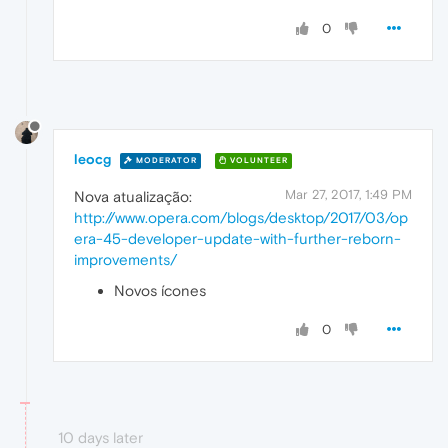
0
leocg
MODERATOR
VOLUNTEER
Mar 27, 2017, 1:49 PM
Nova atualização:
http://www.opera.com/blogs/desktop/2017/03/op
era-45-developer-update-with-further-reborn-
improvements/
Novos ícones
0
10 days later