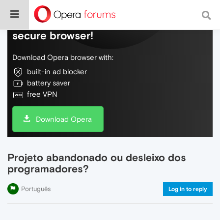
Do more on the web, with a fast and
secure browser!
Download Opera browser with:
built-in ad blocker
battery saver
free VPN
Download Opera
Projeto abandonado ou desleixo dos
programadores?
Português
Log in to reply